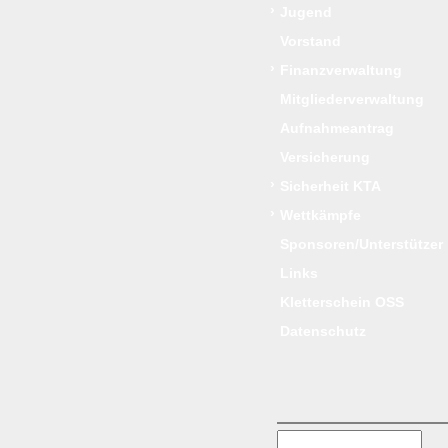
›
Jugend
Vorstand
›
Finanzverwaltung
Mitgliederverwaltung
Aufnahmeantrag
Versicherung
›
Sicherheit KTA
›
Wettkämpfe
Sponsoren/Unterstützer
Links
Kletterschein OSS
Datenschutz