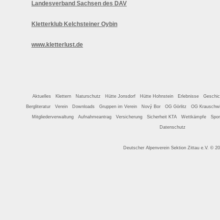
Landesverband Sachsen des DAV
Kletterklub Kelchsteiner Oybin
www.kletterlust.de
Aktuelles
Klettern
Naturschutz
Hütte Jonsdorf
Hütte Hohnstein
Erlebnisse
Geschic
Bergliteratur
Verein
Downloads
Gruppen im Verein
Nový Bor
OG Görlitz
OG Krauschwi
Mitgliederverwaltung
Aufnahmeantrag
Versicherung
Sicherheit KTA
Wettkämpfe
Spon
Datenschutz
Deutscher Alpenverein Sektion Zittau e.V. © 2