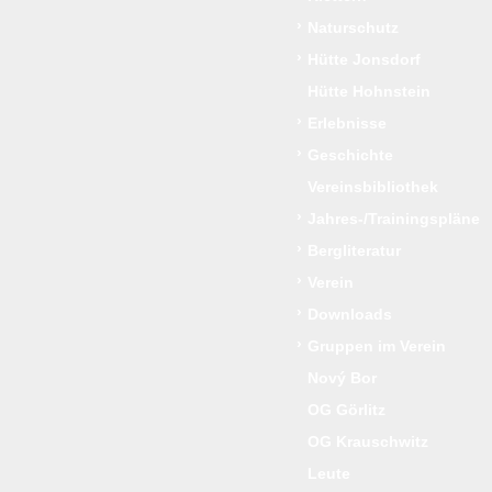
›
Naturschutz
›
Hütte Jonsdorf
Hütte Hohnstein
›
Erlebnisse
›
Geschichte
Vereinsbibliothek
›
Jahres-/Trainingspläne
›
Bergliteratur
›
Verein
›
Downloads
›
Gruppen im Verein
Nový Bor
OG Görlitz
OG Krauschwitz
Leute