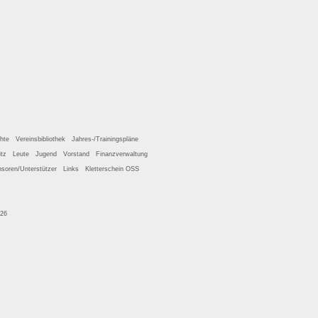
hte
Vereinsbibliothek
Jahres-/Trainingspläne
tz
Leute
Jugend
Vorstand
Finanzverwaltung
soren/Unterstützer
Links
Kletterschein OSS
026