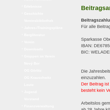
›
Erlebnisse
Beitragsa
›
Geschichte
Beitragszahl
Vereinsbibliothek
Für alle Beitr
›
Jahres-/Trainingspläne
›
Bergliteratur
Sparkasse Obe
›
Verein
IBAN: DE678
›
Downloads
BIC: WELAD
›
Gruppen im Verein
Nový Bor
OG Görlitz
Die Jahresbeit
einzuzahlen.
OG Krauschwitz
Der Beitrag ist
Leute
besteht kein V
›
Jugend
Vorstand
Arbeitslos gem
›
Finanzverwaltung
ab 28 Jahre kö