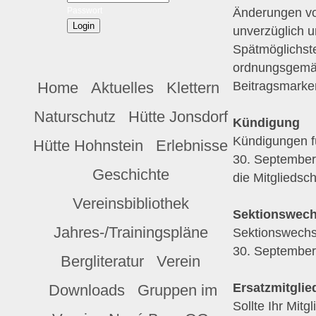
Änderungen vo
Passwort
unverzüglich un
Spätmöglichste
ordnungsgemäß
Beitragsmarke
Home
Aktuelles
Klettern
Naturschutz
Hütte Jonsdorf
Kündigung
Kündigungen f
Hütte Hohnstein
Erlebnisse
30. September s
Geschichte
die Mitgliedsch
Vereinsbibliothek
Sektionswech
Jahres-/Trainingspläne
Sektionswechse
30. September s
Bergliteratur
Verein
Ersatzmitgli
Downloads
Gruppen im
Sollte Ihr Mit