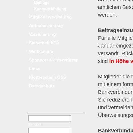
Beiträge
amtlichen Besc
Kontoverbindung
werden.
Mitgliederverwaltung
Aufnahmeantrag
Beitragseinz
Versicherung
Für alle Mitgl
›
Sicherheit KTA
Januar eingez
›
Wettkämpfe
versandt. Rüc
Sponsoren/Unterstützer
sind
in Höhe v
Links
Mitglieder die
Kletterschein OSS
mit einem for
Datenschutz
Bankverbindung
Sie reduziere
und vermeiden
Überweisungsa
Benutzer
Bankverbindu