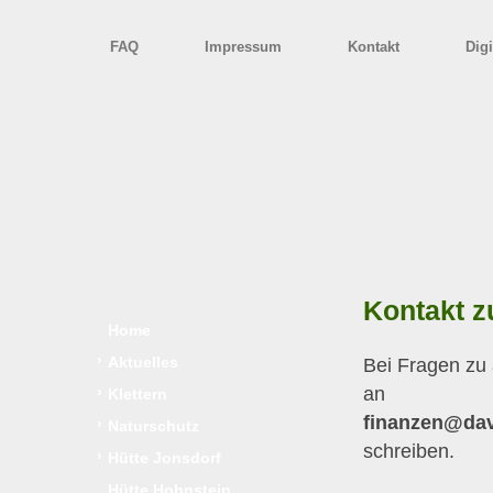
FAQ
Impressum
Kontakt
Digi
Kontakt z
Home
›
Aktuelles
Bei Fragen zu 
an
›
Klettern
finanzen@
dav
›
Naturschutz
schreiben.
›
Hütte Jonsdorf
Hütte Hohnstein