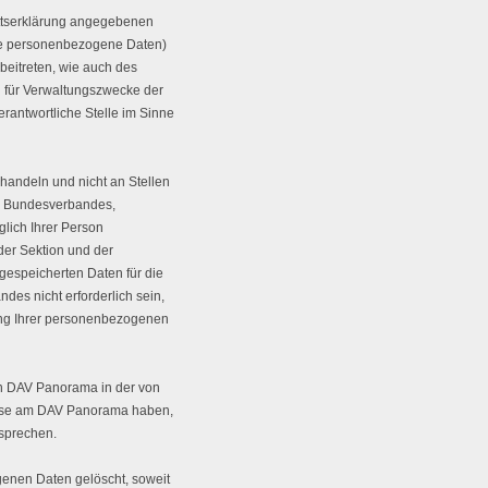
rittserklärung angegebenen
nte personenbezogene Daten)
beitreten, wie auch des
 für Verwaltungszwecke der
rantwortliche Stelle im Sinne
handeln und nicht an Stellen
s Bundesverbandes,
glich Ihrer Person
der Sektion und der
 gespeicherten Daten für die
es nicht erforderlich sein,
ung Ihrer personenbezogenen
n DAV Panorama in der von
eresse am DAV Panorama haben,
rsprechen.
enen Daten gelöscht, soweit