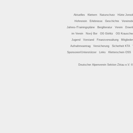
Aktuelles
Klettern
Naturschutz
Hütte Jonsd
Hohnstein
Erlebnisse
Geschichte
Vereinsbi
Jahres-/Trainingspläne
Bergliteratur
Verein
Downl
im Verein
Nový Bor
OG Görlitz
OG Krauschw
Jugend
Vorstand
Finanzverwaltung
Mitgliede
Aufnahmeantrag
Versicherung
Sicherheit KTA
Sponsoren/Unterstützer
Links
Kletterschein OSS
Deutscher Alpenverein Sektion Zittau e.V. 