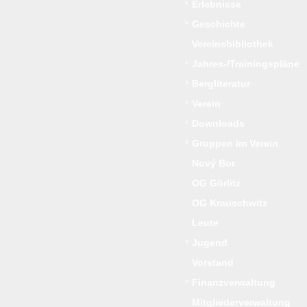
›
Erlebnisse
›
Geschichte
Vereinsbibliothek
›
Jahres-/Trainingspläne
›
Bergliteratur
›
Verein
›
Downloads
›
Gruppen im Verein
Nový Bor
OG Görlitz
OG Krauschwitz
Leute
›
Jugend
Vorstand
›
Finanzverwaltung
Mitgliederverwaltung