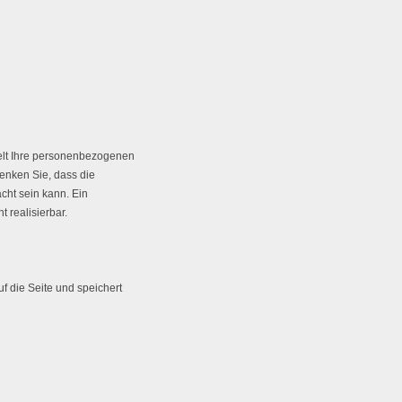
elt Ihre personenbezogenen
denken Sie, dass die
cht sein kann. Ein
t realisierbar.
f die Seite und speichert