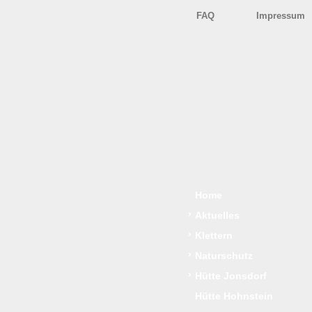
FAQ
Impressum
Home
›
Aktuelles
›
Klettern
›
Naturschutz
›
Hütte Jonsdorf
Hütte Hohnstein