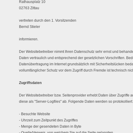
Rathausplatz 10
02763 Zittau
vertreten durch den 1. Vorsitzenden
Bernd Stieler
informieren.
Der Websitebetreiber nimmt Ihren Datenschutz sehr ernst und behand
Daten vertraulich und entsprechend der gesetzlichen Vorschriften. Be
Datenübertragung im Internet grundsätzlich mit Sicherheitslücken beda
vollumfänglicher Schutz vor dem Zugriff durch Fremde ist technisch nich
Zugriffsdaten
Der Websitebetreiber bzw. Seitenprovider erhebt Daten über Zugriffe au
diese als "Server-Logfiles" ab. Folgende Daten werden so protokolliert:
- Besuchte Website
- Uhrzeit zum Zeitpunkt des Zugriffes
- Menge der gesendeten Daten in Byte
- Quelle/Verweis, von welchem Sie auf die Seite gelangten