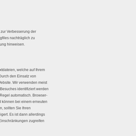
 zur Verbesserung der
gfiles nachträglich zu
zung hinweisen.
xtdateien, welche auf Ihrem
 Durch den Einsatz von
Website. Wir verwenden meist
esuches identifiziert werden
 Regel automatisch. Browser-
d können bei einem erneuten
 sollten Sie Ihren
ert. Es ist dann allerdings
e Einschränkungen zugreifen