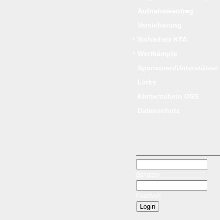
Aufnahmeantrag
Versicherung
›
Sicherheit KTA
›
Wettkämpfe
Sponsoren/Unterstützer
Links
Kletterschein OSS
Datenschutz
Benutzer
Passwort