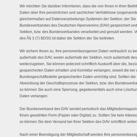
Wir möchten Sie darüber informieren, dass die von Ihnen in Ihrer Beit
Daten über Ihre persönlichen und sachlichen Verhältnisse (sogenan
gleichermaßen auf Datenverarbeitungs-Systemen der Sektion, der Sie 
Bundesverbandes des Deutschen Alpenvereins (DAV) gespeichert und
Sektion, bzw. des Bundesverbandes verarbeitet und genutzt werden. Ve
des Â§ 3 (7) BDSG ist dabei die Sektion der Sie beitreten.
Wir sichern Ihnen zu, Ihre personenbezogenen Daten vertraulich zu be
außerhalb des DAV, weder außerhalb der Sektion, noch außerhalb de
weiterzugeben. Sie können jederzeit schriftlich Auskunft über die, bezü
gespeicherten Daten erhalten und Korrektur verlangen, soweit die bei 
Bundesgeschäftsstelle gespeicherten Daten unrichtig sind. Sollten die
Abwicklung der Geschäftsprozesse der Sektion, bzw. des Bundesverband
so können Sie auch eine Sperrung, gegebenenfalls auch eine Lösch
Daten verlangen.
Der Bundesverband des DAV sendet periodisch das Mitgliedermagazi
Ihnen gewählten Form (Papier oder Digital) zu. Sollten Sie kein Int
so können Sie dem Versand bei Ihrer Sektion des DAV schriftlich wide
Nach einer Beendigung der Mitgliedschaft werden Ihre personenbezog