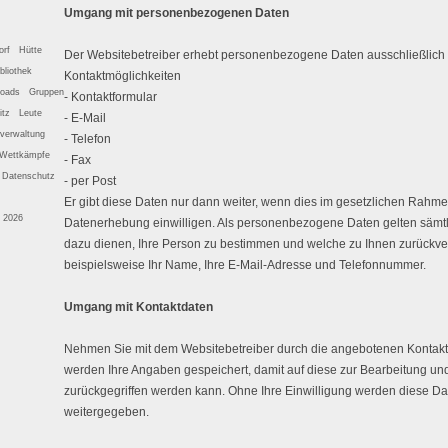
Umgang mit personenbezogenen Daten
orf
Hütte
Der Websitebetreiber erhebt personenbezogene Daten ausschließlich
bliothek
Kontaktmöglichkeiten
oads
Gruppen
- Kontaktformular
itz
Leute
- E-Mail
rverwaltung
- Telefon
Wettkämpfe
- Fax
Datenschutz
- per Post
Er gibt diese Daten nur dann weiter, wenn dies im gesetzlichen Rahmen 
© 2026
Datenerhebung einwilligen. Als personenbezogene Daten gelten sämtl
dazu dienen, Ihre Person zu bestimmen und welche zu Ihnen zurückver
beispielsweise Ihr Name, Ihre E-Mail-Adresse und Telefonnummer.
Umgang mit Kontaktdaten
Nehmen Sie mit dem Websitebetreiber durch die angebotenen Kontakt
werden Ihre Angaben gespeichert, damit auf diese zur Bearbeitung u
zurückgegriffen werden kann. Ohne Ihre Einwilligung werden diese Dat
weitergegeben.