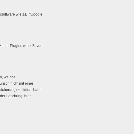
software wie z.B. "Google
edia-Plugins wie z.B. von
er, welche
nsch nicht mit einer
icherung) kollidiert, haben
oder Löschung Ihrer